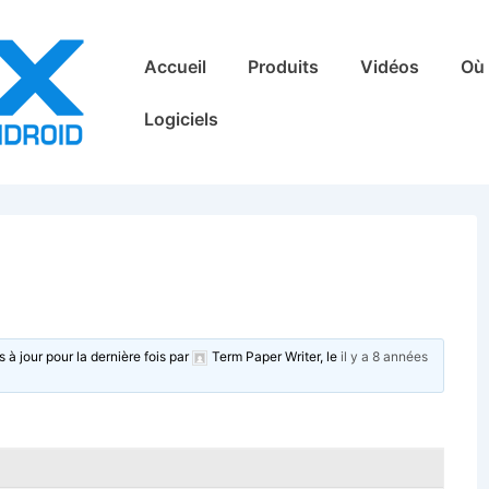
Main
Accueil
Produits
Vidéos
Où 
Navigation
Logiciels
s à jour pour la dernière fois par
Term Paper Writer
, le
il y a 8 années