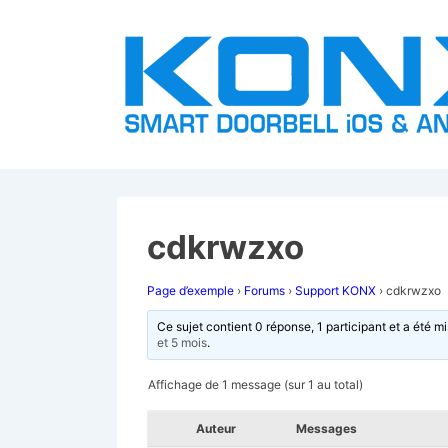
↓
passer
au
contenu
principal
cdkrwzxo
Page d’exemple
›
Forums
›
Support KONX
›
cdkrwzxo
Ce sujet contient 0 réponse, 1 participant et a été mi
et 5 mois
.
Affichage de 1 message (sur 1 au total)
Auteur
Messages