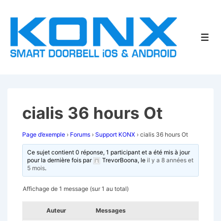
↓
passer
au
Men
contenu
principal
cialis 36 hours Ot
Page d’exemple
›
Forums
›
Support KONX
›
cialis 36 hours Ot
Ce sujet contient 0 réponse, 1 participant et a été mis à jour
pour la dernière fois par
TrevorBoona
, le
il y a 8 années et
5 mois
.
Affichage de 1 message (sur 1 au total)
Auteur
Messages