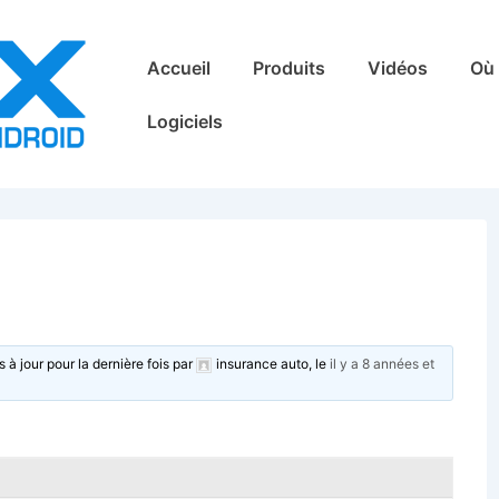
Main
Accueil
Produits
Vidéos
Où 
Navigation
Logiciels
s à jour pour la dernière fois par
insurance auto
, le
il y a 8 années et