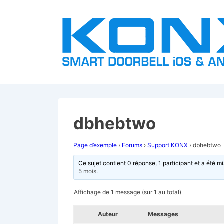
↓
passer
au
contenu
principal
dbhebtwo
Page d’exemple
›
Forums
›
Support KONX
›
dbhebtwo
Ce sujet contient 0 réponse, 1 participant et a été mi
5 mois
.
Affichage de 1 message (sur 1 au total)
Auteur
Messages