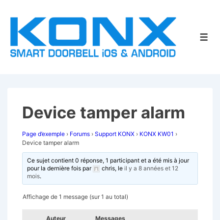
↓
passer
au
Men
contenu
principal
Device tamper alarm
Page d’exemple
›
Forums
›
Support KONX
›
KONX KW01
›
Device tamper alarm
Ce sujet contient 0 réponse, 1 participant et a été mis à jour
pour la dernière fois par
chris
, le
il y a 8 années et 12
mois
.
Affichage de 1 message (sur 1 au total)
Auteur
Messages