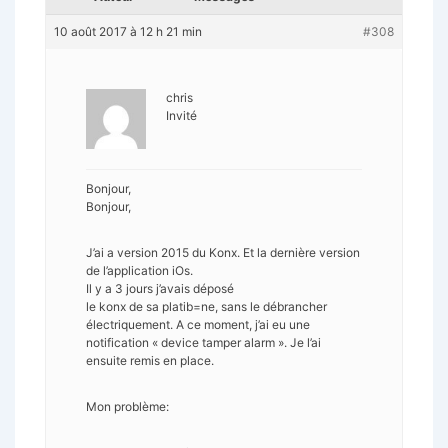
10 août 2017 à 12 h 21 min
#308
chris
Invité
Bonjour,
Bonjour,
J’ai a version 2015 du Konx. Et la dernière version
de l’application iOs.
Il y a 3 jours j’avais déposé
le konx de sa platib=ne, sans le débrancher
électriquement. A ce moment, j’ai eu une
notification « device tamper alarm ». Je l’ai
ensuite remis en place.
Mon problème: