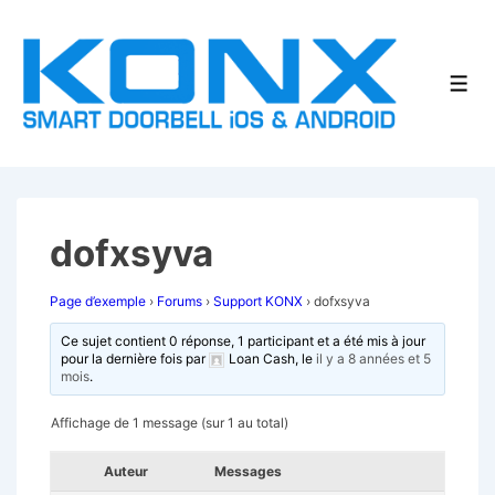
↓
passer
au
Men
contenu
principal
dofxsyva
Page d’exemple
›
Forums
›
Support KONX
›
dofxsyva
Ce sujet contient 0 réponse, 1 participant et a été mis à jour
pour la dernière fois par
Loan Cash
, le
il y a 8 années et 5
mois
.
Affichage de 1 message (sur 1 au total)
Auteur
Messages