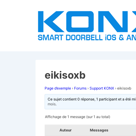
↓
passer
au
contenu
principal
eikisoxb
Page d’exemple
›
Forums
›
Support KONX
›
eikisoxb
Ce sujet contient 0 réponse, 1 participant et a été mi
mois
.
Affichage de 1 message (sur 1 au total)
Auteur
Messages