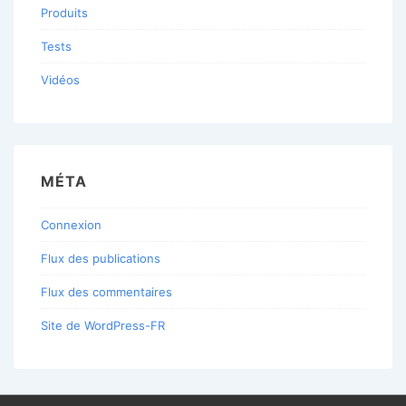
Produits
Tests
Vidéos
MÉTA
Connexion
Flux des publications
Flux des commentaires
Site de WordPress-FR