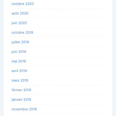
octobre 2020
août 2020
juin 2020
octobre 2019
juillet 2019
juin 2019
mai 2019
avril 2019
mars 2019
février 2019
janvier 2019
novembre 2018