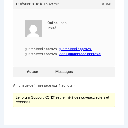
12 février 2018 à 9 h 48 min
#1840
Online Loan
Invité
guaranteed approval
guaranteed approval
guaranteed approval
loans guaranteed approval
Auteur
Messages
Affichage de 1 message (sur 1 au total)
Le forum ‘Support KONX’ est fermé à de nouveaux sujets et
réponses.