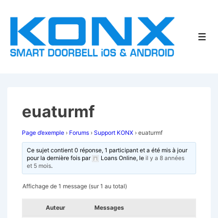
↓
passer
au
Men
contenu
principal
euaturmf
Page d’exemple
›
Forums
›
Support KONX
›
euaturmf
Ce sujet contient 0 réponse, 1 participant et a été mis à jour
pour la dernière fois par
Loans Online
, le
il y a 8 années
et 5 mois
.
Affichage de 1 message (sur 1 au total)
Auteur
Messages