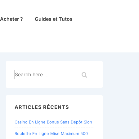
Acheter ?
Guides et Tutos
Recherche
pour:
ARTICLES RÉCENTS
Casino En Ligne Bonus Sans Dépôt Sion
Roulette En Ligne Mise Maximum 500