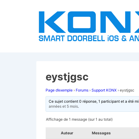
↓
passer
au
contenu
principal
eystjgsc
Page d’exemple
›
Forums
›
Support KONX
›
eystjgsc
Ce sujet contient 0 réponse, 1 participant et a été mi
années et 5 mois
.
Affichage de 1 message (sur 1 au total)
Auteur
Messages