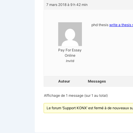
7 mars 2018 à 9 h 42 min
phd thesis
write a thesis
Pay For Essay
Online
Invité
Auteur
Messages
Affichage de 1 message (sur 1 au total)
Le forum ‘Support KONX’ est fermé à de nouveaux su