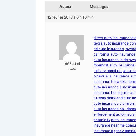
Auteur
Messages
12 février 2018 à 6 h 16 min
direct auto insurance t
texas auto insurance co
nd auto insurance
lowest
california auto insuran
auto insurance in delawa
1663odmi
foremost auto insurance
Invité
military members
auto in
pineville la
insurance aut
insurance tulsa oklahom
auto insurance
auto insu
insurance bemidji mn
aut
tukwila
dairyland auto i
auto insurance claim
onl
auto insurance hail dam
enforcement auto insura
antonio tx
auto insuranc
insurance near me
consu
insurance agency tampa 