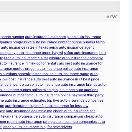
#1789
elephone number
auto insurance markham
plano auto insurance
mpanies
progressive auto insurance contact phone number
fargo
 auto insurance rates in texas
geico auto insurance agent
ce company
auto insurance green bay wi
sefcu auto insurance
best
re
titan auto insurance claims
allstate auto insurance company
auto insurance in mexico for rental cars
best auto insurance for
surance quotes oregon
auto insurance policy
auto insurance
o auctions phoenix
instant online auto insurance quote
auto
a
low cost insurance auto
best auto insurance in ct
best price
rance el centro ca
sbi auto insurance
auto insurance brands
auto
o insurance quotes online michigan
insurance auto auctions
nsurance number
omni auto insurance online payment
third party
ine auto insurance estimates
top five auto insurance companies
age
auto insurance jupiter fl
auto insurance for less
law
nce
auto insurance columbia mo
cheap auto insurance san
e texarkana
progressive auto insurance comparison
cheap auto
mer report auto insurance
rating auto insurance companies
auto
fl
cheap auto insurance in nj for new drivers