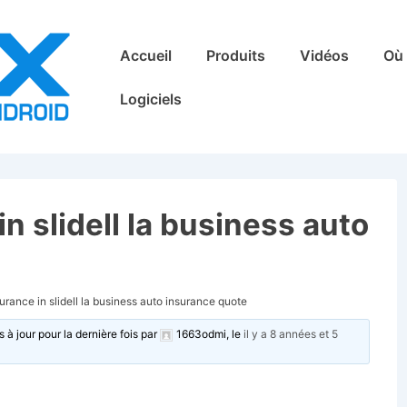
Main
Accueil
Produits
Vidéos
Où 
Navigation
Logiciels
n slidell la business auto
urance in slidell la business auto insurance quote
s à jour pour la dernière fois par
1663odmi
, le
il y a 8 années et 5