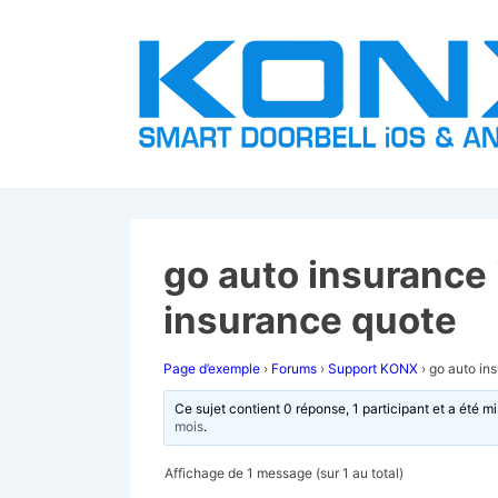
↓
passer
au
contenu
principal
go auto insurance i
insurance quote
Page d’exemple
›
Forums
›
Support KONX
›
go auto ins
Ce sujet contient 0 réponse, 1 participant et a été mi
mois
.
Affichage de 1 message (sur 1 au total)