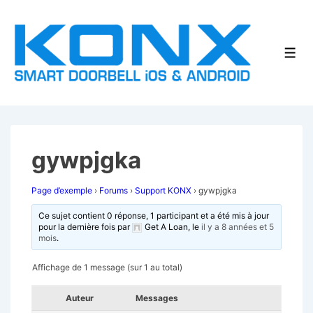
↓
passer
au
Men
contenu
principal
gywpjgka
Page d’exemple
›
Forums
›
Support KONX
›
gywpjgka
Ce sujet contient 0 réponse, 1 participant et a été mis à jour
pour la dernière fois par
Get A Loan
, le
il y a 8 années et 5
mois
.
Affichage de 1 message (sur 1 au total)
Auteur
Messages