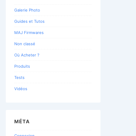
Galerie Photo
Guides et Tutos
MAJ Firmwares
Non classé
Où Acheter ?
Produits
Tests
Vidéos
MÉTA
Connexion