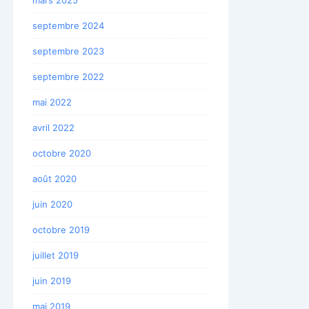
septembre 2024
septembre 2023
septembre 2022
mai 2022
avril 2022
octobre 2020
août 2020
juin 2020
octobre 2019
juillet 2019
juin 2019
mai 2019