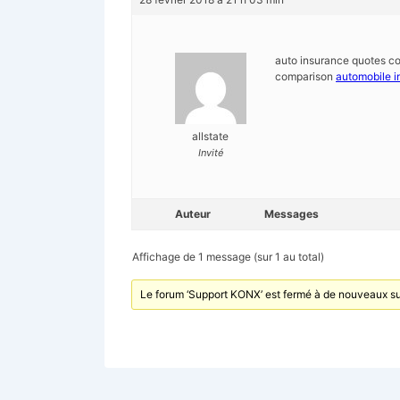
auto insurance quotes co
comparison
automobile 
allstate
Invité
Auteur
Messages
Affichage de 1 message (sur 1 au total)
Le forum ‘Support KONX’ est fermé à de nouveaux su