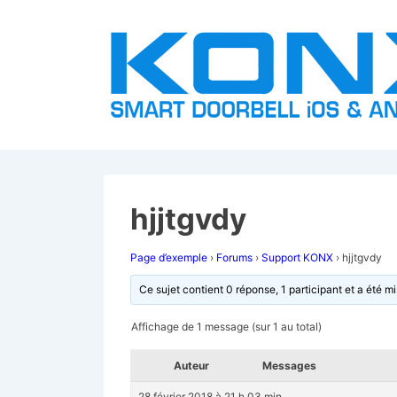
↓
passer
au
contenu
principal
hjjtgvdy
Page d’exemple
›
Forums
›
Support KONX
›
hjjtgvdy
Ce sujet contient 0 réponse, 1 participant et a été mi
Affichage de 1 message (sur 1 au total)
Auteur
Messages
28 février 2018 à 21 h 03 min