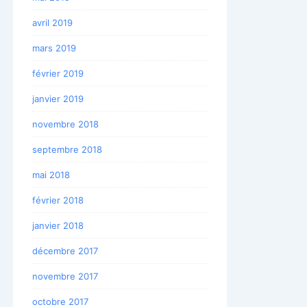
avril 2019
mars 2019
février 2019
janvier 2019
novembre 2018
septembre 2018
mai 2018
février 2018
janvier 2018
décembre 2017
novembre 2017
octobre 2017