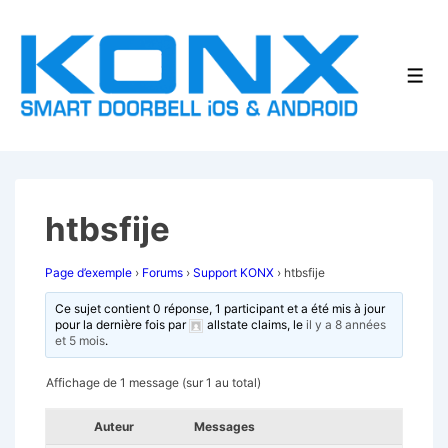
↓
passer
au
Men
contenu
principal
htbsfije
Page d’exemple
›
Forums
›
Support KONX
›
htbsfije
Ce sujet contient 0 réponse, 1 participant et a été mis à jour
pour la dernière fois par
allstate claims
, le
il y a 8 années
et 5 mois
.
Affichage de 1 message (sur 1 au total)
Auteur
Messages