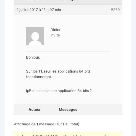
2 juillet 2017 à 11 h 07 min
#279
Didier
Invité
Bonjour,
Sur Ios 11, seul les applications 64 bits
fonctionneront.
IpBell est-elle une application 64 bits ?
Auteur
Messages
Affichage de 1 message (sur 1 au total)