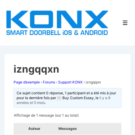
↓
passer
au
Men
contenu
principal
izngqqxn
Page d’exemple
›
Forums
›
Support KONX
›
izngqqxn
Ce sujet contient 0 réponse, 1 participant et a été mis à jour
pour la dernière fois par
Buy Custom Essay
, le
il y a 8
années et 5 mois
.
Affichage de 1 message (sur 1 au total)
Auteur
Messages