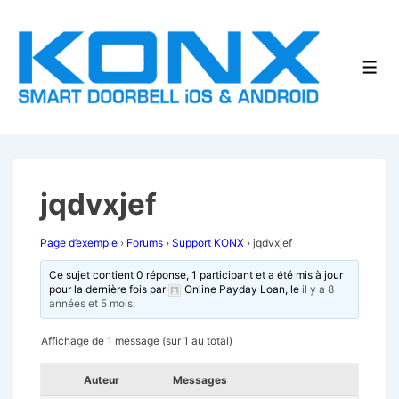
↓
passer
au
Men
contenu
principal
jqdvxjef
Page d’exemple
›
Forums
›
Support KONX
›
jqdvxjef
Ce sujet contient 0 réponse, 1 participant et a été mis à jour
pour la dernière fois par
Online Payday Loan
, le
il y a 8
années et 5 mois
.
Affichage de 1 message (sur 1 au total)
Auteur
Messages