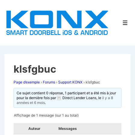
↓
passer
au
Men
contenu
principal
klsfgbuc
Page d’exemple
›
Forums
›
Support KONX
›
klsfgbuc
Ce sujet contient 0 réponse, 1 participant et a été mis à jour
pour la dernière fois par
Direct Lender Loans
, le
il y a 8
années et 6 mois
.
Affichage de 1 message (sur 1 au total)
Auteur
Messages