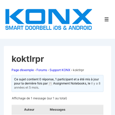
↓
passer
au
Men
contenu
principal
koktlrpr
Page d’exemple
›
Forums
›
Support KONX
›
koktlrpr
Ce sujet contient 0 réponse, 1 participant et a été mis à jour
pour la dernière fois par
Assignment Notebooks
, le
il y a 8
années et 5 mois
.
Affichage de 1 message (sur 1 au total)
Auteur
Messages