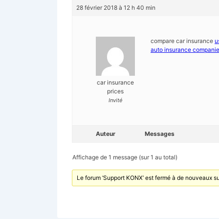
28 février 2018 à 12 h 40 min
compare car insurance
u
auto insurance compani
car insurance
prices
Invité
Auteur
Messages
Affichage de 1 message (sur 1 au total)
Le forum ‘Support KONX’ est fermé à de nouveaux su