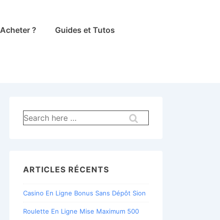
Acheter ?
Guides et Tutos
Recherche
pour:
ARTICLES RÉCENTS
Casino En Ligne Bonus Sans Dépôt Sion
Roulette En Ligne Mise Maximum 500