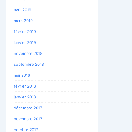
avril 2019
mars 2019
février 2019
janvier 2019
novembre 2018
septembre 2018
mai 2018
février 2018
janvier 2018
décembre 2017
novembre 2017
octobre 2017