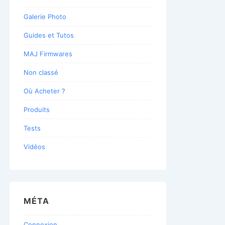
Galerie Photo
Guides et Tutos
MAJ Firmwares
Non classé
Où Acheter ?
Produits
Tests
Vidéos
MÉTA
Connexion