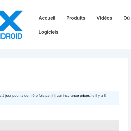
Main
Accueil
Produits
Vidéos
Où 
Navigation
Logiciels
s à jour pour la dernière fois par
car insurance prices
, le
il y a 8