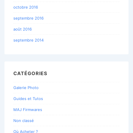
octobre 2016
septembre 2016
août 2016
septembre 2014
CATÉGORIES
Galerie Photo
Guides et Tutos
MAJ Firmwares
Non classé
Où Acheter ?