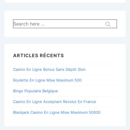
Recherche
pour:
ARTICLES RÉCENTS
Casino En Ligne Bonus Sans Dépôt Sion
Roulette En Ligne Mise Maximum 500
Bingo Populaire Belgique
Casino En Ligne Acceptant Revolut En France
Blackjack Casino En Ligne Mise Maximum 50000