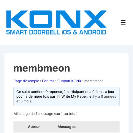
↓
passer
au
Men
contenu
principal
membmeon
Page d’exemple
›
Forums
›
Support KONX
›
membmeon
Ce sujet contient 0 réponse, 1 participant et a été mis à jour
pour la dernière fois par
Write My Paper
, le
il y a 8 années
et 5 mois
.
Affichage de 1 message (sur 1 au total)
Auteur
Messages