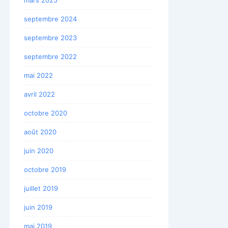
septembre 2024
septembre 2023
septembre 2022
mai 2022
avril 2022
octobre 2020
août 2020
juin 2020
octobre 2019
juillet 2019
juin 2019
mai 2019