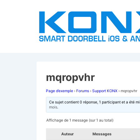
↓
passer
au
contenu
principal
mqropvhr
Page d’exemple
›
Forums
›
Support KONX
›
mqropvhr
Ce sujet contient 0 réponse, 1 participant et a été mi
mois
.
Affichage de 1 message (sur 1 au total)
Auteur
Messages