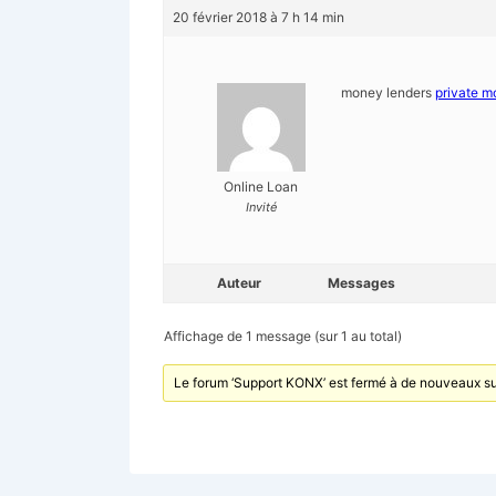
20 février 2018 à 7 h 14 min
money lenders
private m
Online Loan
Invité
Auteur
Messages
Affichage de 1 message (sur 1 au total)
Le forum ‘Support KONX’ est fermé à de nouveaux su