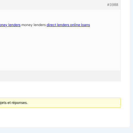
#3988
oney lenders
money lenders
direct lenders online loans
jets et réponses.