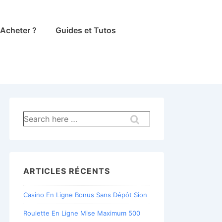
Acheter ?
Guides et Tutos
Recherche
pour:
ARTICLES RÉCENTS
Casino En Ligne Bonus Sans Dépôt Sion
Roulette En Ligne Mise Maximum 500