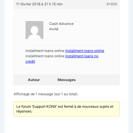
11 février 2018 à 21 h 15 min
#1669
Cash Advance
Invité
installment loans online
installment loans online
installment loans online
installment loans no
credit
Auteur
Messages
Affichage de 1 message (sur 1 au total)
Le forum ‘Support KONX’ est fermé à de nouveaux sujets et
réponses.