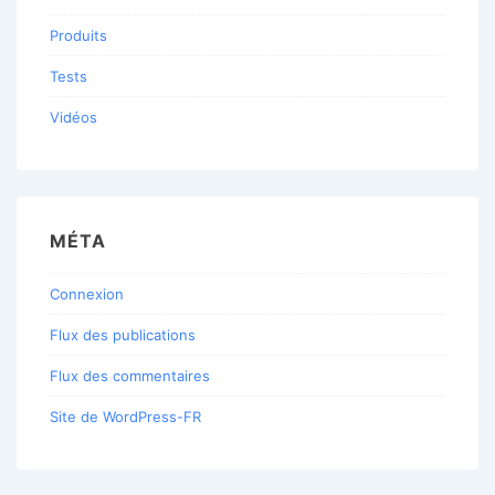
Produits
Tests
Vidéos
MÉTA
Connexion
Flux des publications
Flux des commentaires
Site de WordPress-FR