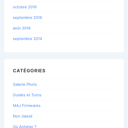
octobre 2016
septembre 2016
août 2016
septembre 2014
CATÉGORIES
Galerie Photo
Guides et Tutos
MAJ Firmwares
Non classé
Où Acheter ?