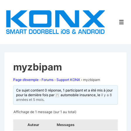
↓
passer
au
Men
contenu
principal
myzbipam
Page d’exemple
›
Forums
›
Support KONX
›
myzbipam
Ce sujet contient 0 réponse, 1 participant et a été mis à jour
pour la dernière fois par
automobile insurance
, le
il y a 8
années et 5 mois
.
Affichage de 1 message (sur 1 au total)
Auteur
Messages