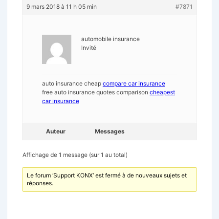
9 mars 2018 à 11 h 05 min
#7871
automobile insurance
Invité
auto insurance cheap
compare car insurance
free auto insurance quotes comparison
cheapest
car insurance
Auteur
Messages
Affichage de 1 message (sur 1 au total)
Le forum ‘Support KONX’ est fermé à de nouveaux sujets et
réponses.