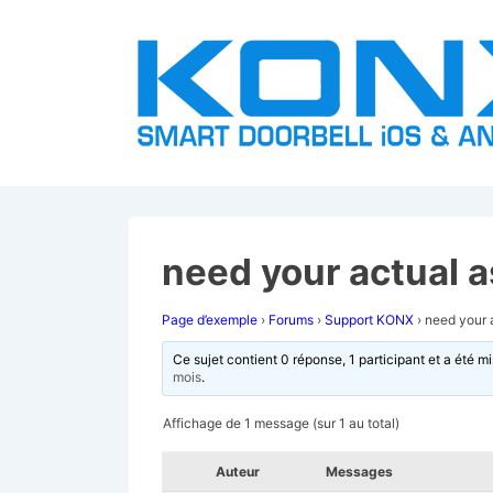
↓
passer
au
contenu
principal
need your actual 
Page d’exemple
›
Forums
›
Support KONX
›
need your 
Ce sujet contient 0 réponse, 1 participant et a été mi
mois
.
Affichage de 1 message (sur 1 au total)
Auteur
Messages