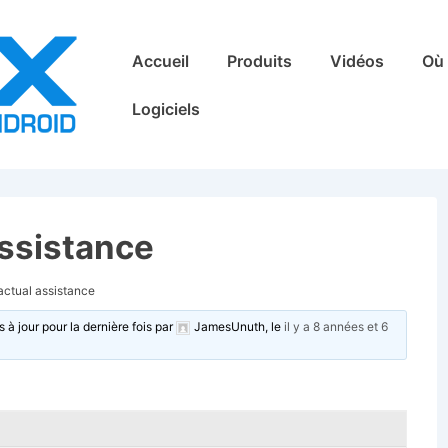
Main
Accueil
Produits
Vidéos
Où 
Navigation
Logiciels
assistance
actual assistance
s à jour pour la dernière fois par
JamesUnuth
, le
il y a 8 années et 6