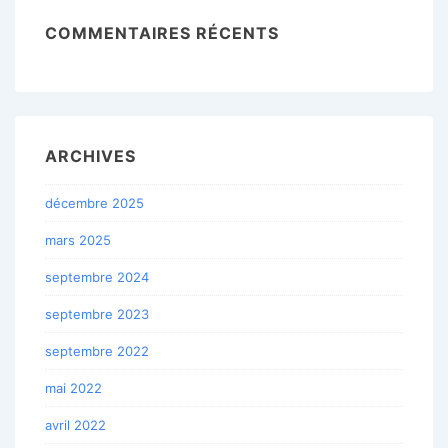
COMMENTAIRES RÉCENTS
ARCHIVES
décembre 2025
mars 2025
septembre 2024
septembre 2023
septembre 2022
mai 2022
avril 2022