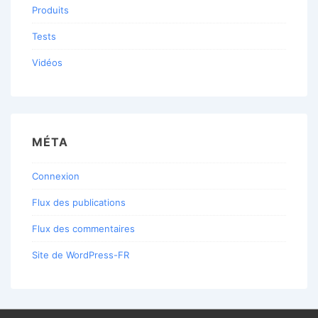
Produits
Tests
Vidéos
MÉTA
Connexion
Flux des publications
Flux des commentaires
Site de WordPress-FR