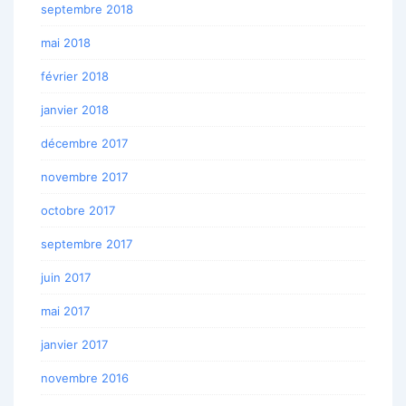
septembre 2018
mai 2018
février 2018
janvier 2018
décembre 2017
novembre 2017
octobre 2017
septembre 2017
juin 2017
mai 2017
janvier 2017
novembre 2016