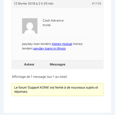
12 février 2018 à 2 h 05 min
#1736
Cash Advance
Invité
payday loan lenders
money mutual
money
lenders
payday loans in illinois
Auteur
Messages
Affichage de 1 message (sur 1 au total)
Le forum ‘Support KONX’ est fermé à de nouveaux sujets et
réponses.