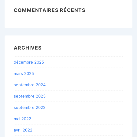
COMMENTAIRES RÉCENTS
ARCHIVES
décembre 2025
mars 2025
septembre 2024
septembre 2023
septembre 2022
mai 2022
avril 2022