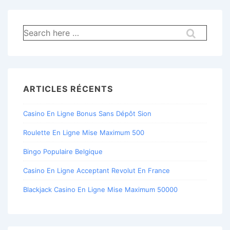
Recherche
pour:
ARTICLES RÉCENTS
Casino En Ligne Bonus Sans Dépôt Sion
Roulette En Ligne Mise Maximum 500
Bingo Populaire Belgique
Casino En Ligne Acceptant Revolut En France
Blackjack Casino En Ligne Mise Maximum 50000