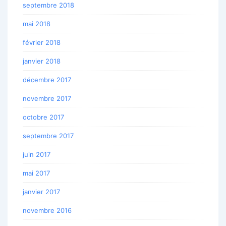
septembre 2018
mai 2018
février 2018
janvier 2018
décembre 2017
novembre 2017
octobre 2017
septembre 2017
juin 2017
mai 2017
janvier 2017
novembre 2016