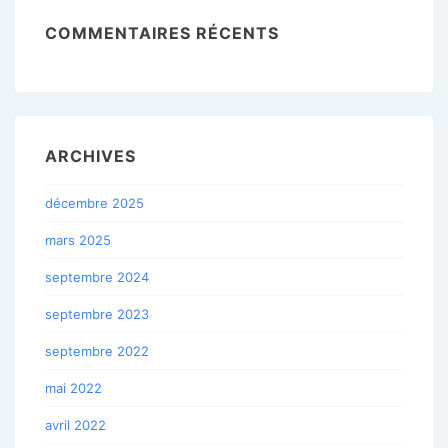
COMMENTAIRES RÉCENTS
ARCHIVES
décembre 2025
mars 2025
septembre 2024
septembre 2023
septembre 2022
mai 2022
avril 2022