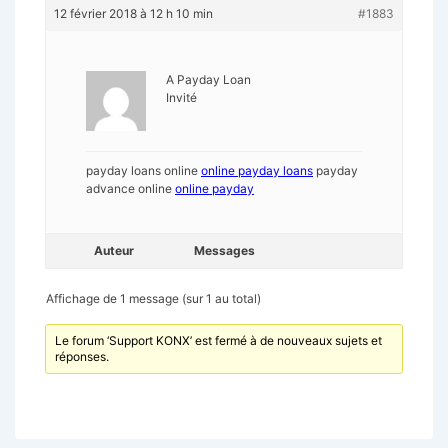
12 février 2018 à 12 h 10 min
#1883
A Payday Loan
Invité
payday loans online
online payday loans
payday
advance online
online payday
Auteur
Messages
Affichage de 1 message (sur 1 au total)
Le forum ‘Support KONX’ est fermé à de nouveaux sujets et
réponses.