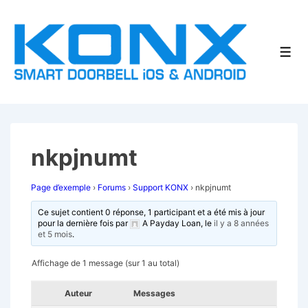
↓
passer
au
Men
contenu
principal
nkpjnumt
Page d’exemple
›
Forums
›
Support KONX
›
nkpjnumt
Ce sujet contient 0 réponse, 1 participant et a été mis à jour
pour la dernière fois par
A Payday Loan
, le
il y a 8 années
et 5 mois
.
Affichage de 1 message (sur 1 au total)
Auteur
Messages