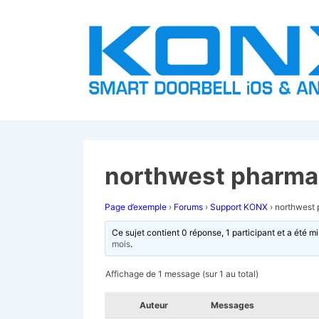
↓
passer
au
contenu
principal
northwest pharma
Page d’exemple
›
Forums
›
Support KONX
›
northwest
Ce sujet contient 0 réponse, 1 participant et a été mi
mois
.
Affichage de 1 message (sur 1 au total)
Auteur
Messages