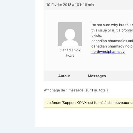
10 février 2018 à 10 h 18 min
I’m not sure why but this
this issue or is it a prob
exists.
canadian pharmacies onl
canadian pharmacy no pr
CanadianVix
northwestpharmacy
Invité
Auteur
Messages
Affichage de 1 message (sur 1 au total)
Le forum ‘Support KONX’ est fermé à de nouveaux su