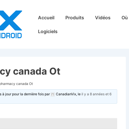
Main
Accueil
Produits
Vidéos
Où 
Navigation
Logiciels
cy canada Ot
 pharmacy canada Ot
s à jour pour la dernière fois par
CanadianVix
, le
il y a 8 années et 6