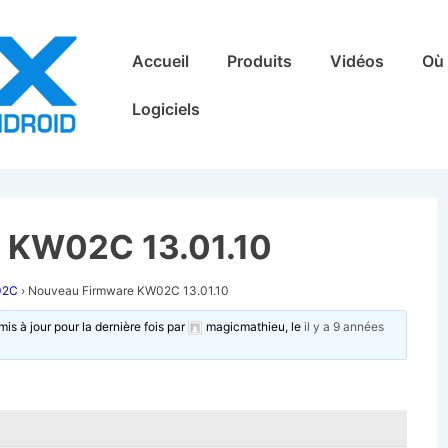
Main
Accueil
Produits
Vidéos
Où 
Navigation
Logiciels
 KW02C 13.01.10
02C
›
Nouveau Firmware KW02C 13.01.10
mis à jour pour la dernière fois par
magicmathieu
, le
il y a 9 années