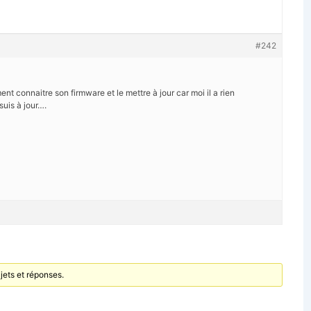
#242
t connaitre son firmware et le mettre à jour car moi il a rien
suis à jour….
ets et réponses.