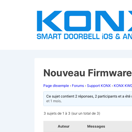
↓
passer
au
contenu
principal
Nouveau Firmware
Page d’exemple
›
Forums
›
Support KONX
›
KONX KW
Ce sujet contient 2 réponses, 2 participants et a été 
et 1 mois
.
3 sujets de 1 à 3 (sur un total de 3)
Auteur
Messages