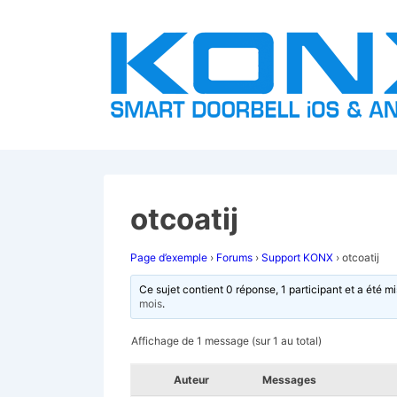
↓
passer
au
contenu
principal
otcoatij
Page d’exemple
›
Forums
›
Support KONX
›
otcoatij
Ce sujet contient 0 réponse, 1 participant et a été mi
mois
.
Affichage de 1 message (sur 1 au total)
Auteur
Messages