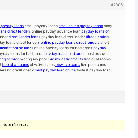
#2006
 payday loans
small payday loans
small online payday loans
easy
oans direct lenders
online payday advance loan
payday loans on
ender
direct lender loans
payday loan direct lender
direct lenders
ay loans direct lenders
online payday loans direct lenders
short
instant online loans
online payday loans for bad credit
payday
ayday loans for bad credit
payday loans bad credit
best essay
ting service
writing my paper
do my assignments
free chat rooms
at
free chat rooms
bbw live cams
bbw live cams
live porn cams
ders no credit check
best payday loan online
fastest payday loan
jets et réponses.