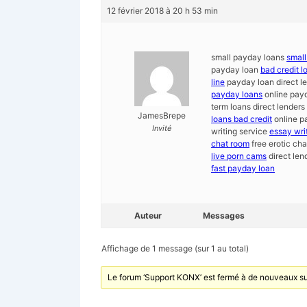
12 février 2018 à 20 h 53 min
small payday loans
small
payday loan
bad credit l
line
payday loan direct l
payday loans
online payd
term loans direct lenders
JamesBrepe
loans bad credit
online p
Invité
writing service
essay wri
chat room
free erotic ch
live porn cams
direct len
fast payday loan
Auteur
Messages
Affichage de 1 message (sur 1 au total)
Le forum ‘Support KONX’ est fermé à de nouveaux su