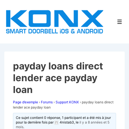
↓
passer
au
Men
contenu
principal
payday loans direct
lender ace payday
loan
Page d’exemple
›
Forums
›
Support KONX
›
payday loans direct
lender ace payday loan
Ce sujet contient 0 réponse, 1 participant et a été mis à jour
pour la dernière fois par
4nistab3
, le
il y a 8 années et 5
mois
.