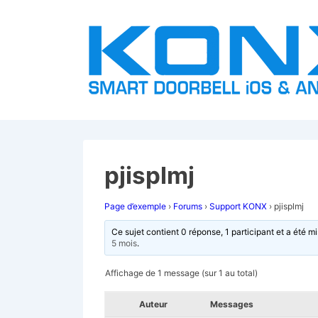
↓
passer
au
contenu
principal
pjisplmj
Page d’exemple
›
Forums
›
Support KONX
›
pjisplmj
Ce sujet contient 0 réponse, 1 participant et a été mi
5 mois
.
Affichage de 1 message (sur 1 au total)
Auteur
Messages