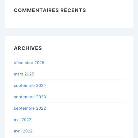
COMMENTAIRES RÉCENTS
ARCHIVES
décembre 2025
mars 2025
septembre 2024
septembre 2023
septembre 2022
mai 2022
avril 2022