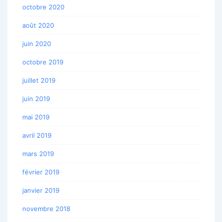
octobre 2020
août 2020
juin 2020
octobre 2019
juillet 2019
juin 2019
mai 2019
avril 2019
mars 2019
février 2019
janvier 2019
novembre 2018