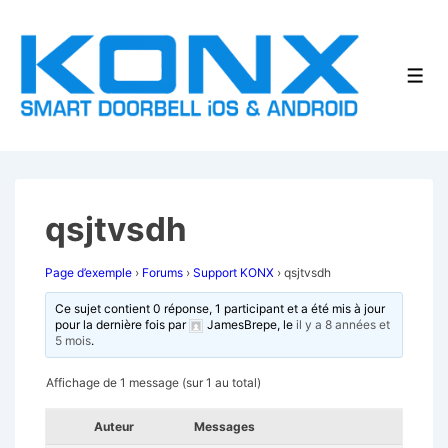
↓
passer
au
Men
contenu
principal
qsjtvsdh
Page d’exemple
›
Forums
›
Support KONX
›
qsjtvsdh
Ce sujet contient 0 réponse, 1 participant et a été mis à jour
pour la dernière fois par
JamesBrepe
, le
il y a 8 années et
5 mois
.
Affichage de 1 message (sur 1 au total)
Auteur
Messages