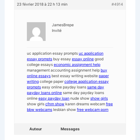
23 février 2018 à 22 h 13 min
#4914
JamesBrepe
Invité
uc application essay prompts
uc application
essay prompts
buy essay
essay online
good
college essays
economic assignment help
management accounting assignment help
buy
online essays
best essay writing website
paper
writing
college paper
college application essay
prompts
easy online payday loans
same day
payday loans online
same day payday loans
online
easy payday loan
nude show
show girls
show girls
cfnm show
karen dreams webcam
free
bbw webcams
lesbian show
free webcam porn
Auteur
Messages