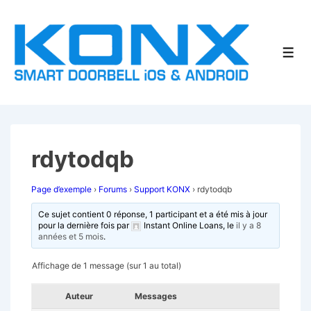
↓
passer
au
Men
contenu
principal
rdytodqb
Page d’exemple
›
Forums
›
Support KONX
›
rdytodqb
Ce sujet contient 0 réponse, 1 participant et a été mis à jour
pour la dernière fois par
Instant Online Loans
, le
il y a 8
années et 5 mois
.
Affichage de 1 message (sur 1 au total)
Auteur
Messages