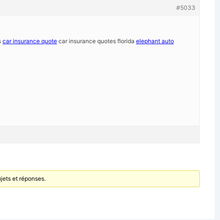
#5033
s
car insurance quote
car insurance quotes florida
elephant auto
jets et réponses.