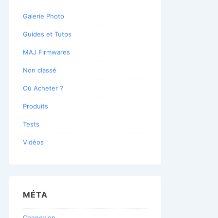
Galerie Photo
Guides et Tutos
MAJ Firmwares
Non classé
Où Acheter ?
Produits
Tests
Vidéos
MÉTA
Connexion