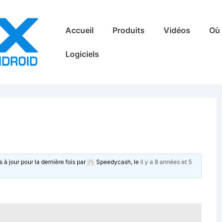
Main
Accueil
Produits
Vidéos
Où 
Navigation
Logiciels
s à jour pour la dernière fois par
Speedycash
, le
il y a 8 années et 5