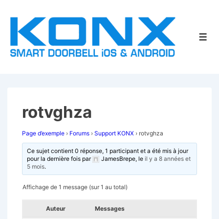
↓
passer
au
Men
contenu
principal
rotvghza
Page d’exemple
›
Forums
›
Support KONX
›
rotvghza
Ce sujet contient 0 réponse, 1 participant et a été mis à jour
pour la dernière fois par
JamesBrepe
, le
il y a 8 années et
5 mois
.
Affichage de 1 message (sur 1 au total)
Auteur
Messages