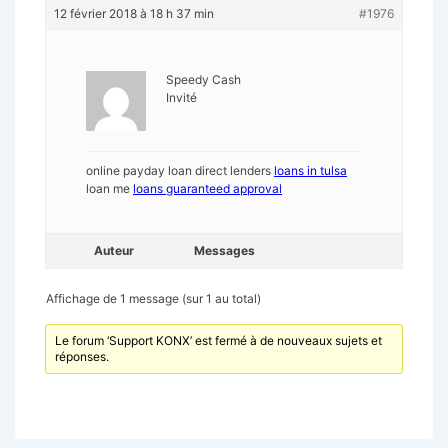
12 février 2018 à 18 h 37 min
#1976
Speedy Cash
Invité
online payday loan direct lenders
loans in tulsa
loan me
loans guaranteed approval
Auteur
Messages
Affichage de 1 message (sur 1 au total)
Le forum ‘Support KONX’ est fermé à de nouveaux sujets et
réponses.