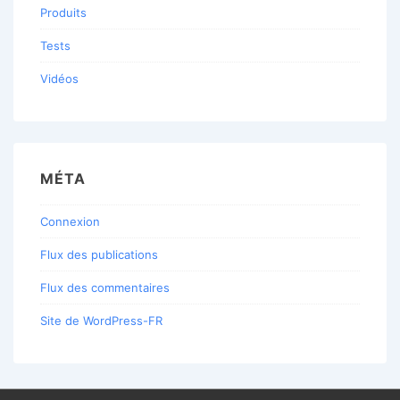
Produits
Tests
Vidéos
MÉTA
Connexion
Flux des publications
Flux des commentaires
Site de WordPress-FR