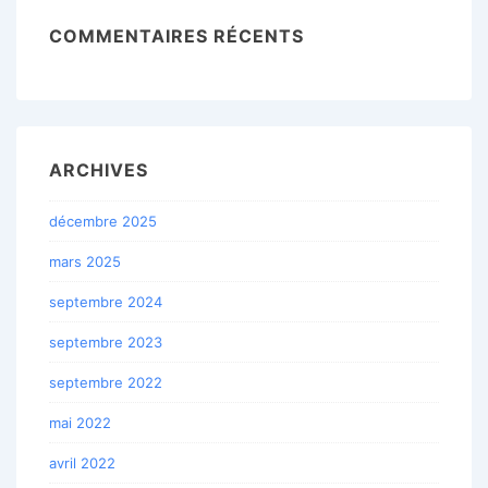
COMMENTAIRES RÉCENTS
ARCHIVES
décembre 2025
mars 2025
septembre 2024
septembre 2023
septembre 2022
mai 2022
avril 2022