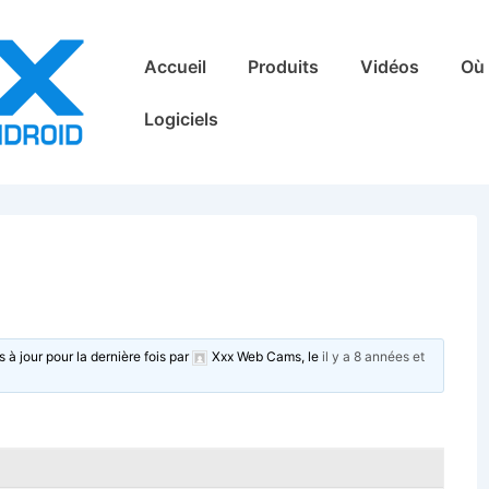
Main
Accueil
Produits
Vidéos
Où 
Navigation
Logiciels
s à jour pour la dernière fois par
Xxx Web Cams
, le
il y a 8 années et