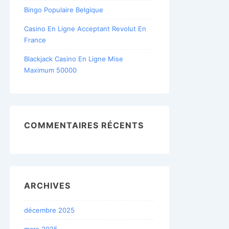
Bingo Populaire Belgique
Casino En Ligne Acceptant Revolut En
France
Blackjack Casino En Ligne Mise
Maximum 50000
COMMENTAIRES RÉCENTS
ARCHIVES
décembre 2025
mars 2025