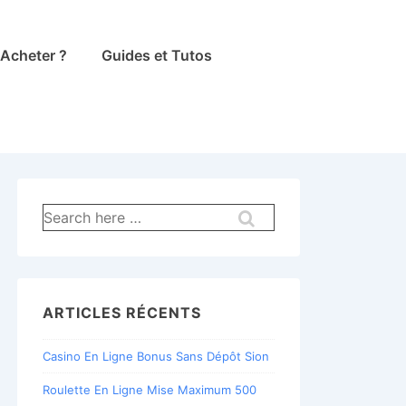
Acheter ?
Guides et Tutos
Recherche
pour:
ARTICLES RÉCENTS
Casino En Ligne Bonus Sans Dépôt Sion
Roulette En Ligne Mise Maximum 500