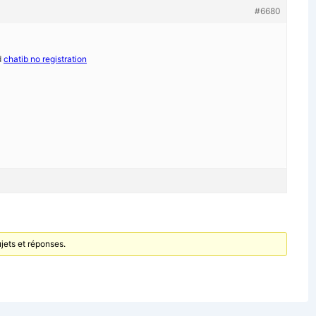
#6680
d
chatib no registration
jets et réponses.