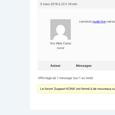
3 mars 2018 à 22 h 19 min
camsluts
nude live
nake
Xxx Web Cams
Invité
Auteur
Messages
Affichage de 1 message (sur 1 au total)
Le forum ‘Support KONX’ est fermé à de nouveaux su