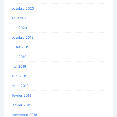
octobre 2020
août 2020
juin 2020
octobre 2019
juillet 2019
juin 2019
mai 2019
avril 2019
mars 2019
février 2019
janvier 2019
novembre 2018