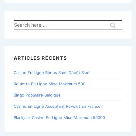
Recherche
pour:
ARTICLES RÉCENTS
Casino En Ligne Bonus Sans Dépôt Sion
Roulette En Ligne Mise Maximum 500
Bingo Populaire Belgique
Casino En Ligne Acceptant Revolut En France
Blackjack Casino En Ligne Mise Maximum 50000