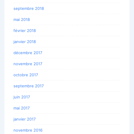
septembre 2018
mai 2018
février 2018
janvier 2018
décembre 2017
novembre 2017
octobre 2017
septembre 2017
juin 2017
mai 2017
janvier 2017
novembre 2016