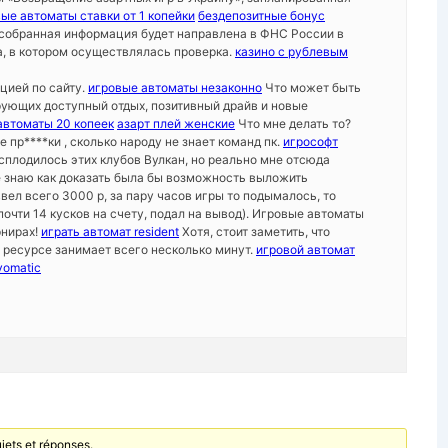
ые автоматы ставки от 1 копейки
бездепозитные бонус
собранная информация будет направлена в ФНС России в
а, в котором осуществлялась проверка.
казино с рублевым
цией по сайту.
игровые автоматы незаконно
Что может быть
рующих доступный отдых, позитивный драйв и новые
автоматы 20 копеек
азарт плей женские
Что мне делать то?
е пр****ки , сколько народу не знает команд пк.
игрософт
сплодилось этих клубов Вулкан, но реально мне отсюда
не знаю как доказать была бы возможность выложить
ввел всего 3000 р, за пару часов игры то подымалось, то
 почти 14 кусков на счету, подал на вывод). Игровые автоматы
рнирах!
играть автомат resident
Хотя, стоит заметить, что
 ресурсе занимает всего несколько минут.
игровой автомат
vomatic
jets et réponses.