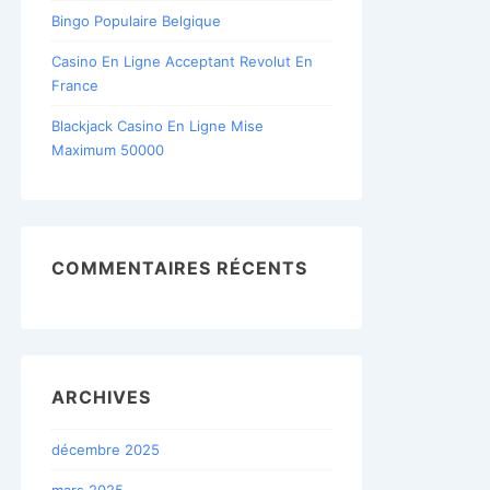
Bingo Populaire Belgique
Casino En Ligne Acceptant Revolut En
France
Blackjack Casino En Ligne Mise
Maximum 50000
COMMENTAIRES RÉCENTS
ARCHIVES
décembre 2025
mars 2025