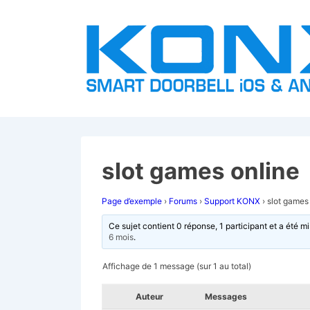
↓
passer
au
contenu
principal
slot games online
Page d’exemple
›
Forums
›
Support KONX
›
slot games
Ce sujet contient 0 réponse, 1 participant et a été mi
6 mois
.
Affichage de 1 message (sur 1 au total)
Auteur
Messages