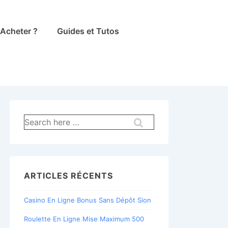
Acheter ?
Guides et Tutos
Recherche
pour:
ARTICLES RÉCENTS
Casino En Ligne Bonus Sans Dépôt Sion
Roulette En Ligne Mise Maximum 500