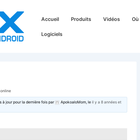
Main
Accueil
Produits
Vidéos
Où 
Navigation
Logiciels
 online
s à jour pour la dernière fois par
ApokoaloMom
, le
il y a 8 années et