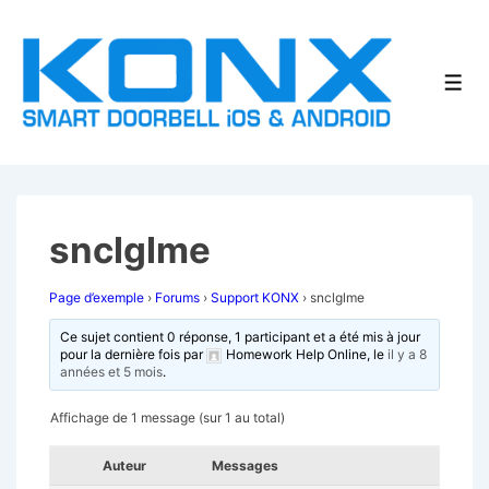
↓
passer
au
Men
contenu
principal
snclglme
Page d’exemple
›
Forums
›
Support KONX
›
snclglme
Ce sujet contient 0 réponse, 1 participant et a été mis à jour
pour la dernière fois par
Homework Help Online
, le
il y a 8
années et 5 mois
.
Affichage de 1 message (sur 1 au total)
Auteur
Messages