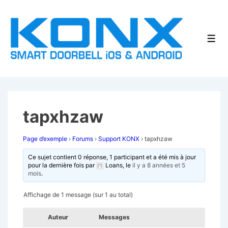
↓
passer
au
Men
contenu
principal
tapxhzaw
Page d’exemple
›
Forums
›
Support KONX
›
tapxhzaw
Ce sujet contient 0 réponse, 1 participant et a été mis à jour
pour la dernière fois par
Loans
, le
il y a 8 années et 5
mois
.
Affichage de 1 message (sur 1 au total)
Auteur
Messages