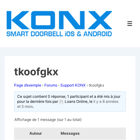
↓
passer
au
Men
contenu
principal
tkoofgkx
Page d’exemple
›
Forums
›
Support KONX
›
tkoofgkx
Ce sujet contient 0 réponse, 1 participant et a été mis à jour
pour la dernière fois par
Loans Online
, le
il y a 8 années
et 5 mois
.
Affichage de 1 message (sur 1 au total)
Auteur
Messages