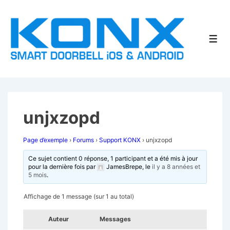
↓
passer
au
Men
contenu
principal
unjxzopd
Page d’exemple
›
Forums
›
Support KONX
›
unjxzopd
Ce sujet contient 0 réponse, 1 participant et a été mis à jour
pour la dernière fois par
JamesBrepe
, le
il y a 8 années et
5 mois
.
Affichage de 1 message (sur 1 au total)
Auteur
Messages