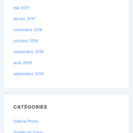
mai 2017
janvier 2017
novembre 2016
octobre 2016
septembre 2016
août 2016
septembre 2014
CATÉGORIES
Galerie Photo
Guides et Tutos