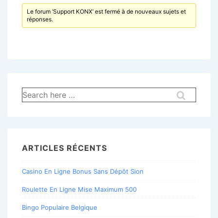
Le forum ‘Support KONX’ est fermé à de nouveaux sujets et
réponses.
Recherche
pour:
ARTICLES RÉCENTS
Casino En Ligne Bonus Sans Dépôt Sion
Roulette En Ligne Mise Maximum 500
Bingo Populaire Belgique