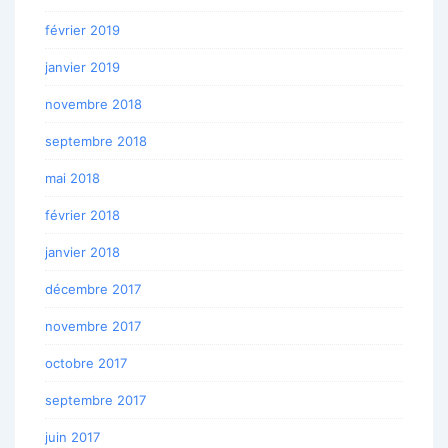
février 2019
janvier 2019
novembre 2018
septembre 2018
mai 2018
février 2018
janvier 2018
décembre 2017
novembre 2017
octobre 2017
septembre 2017
juin 2017