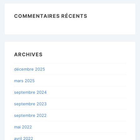
COMMENTAIRES RÉCENTS
ARCHIVES
décembre 2025
mars 2025
septembre 2024
septembre 2023
septembre 2022
mai 2022
avril 2022