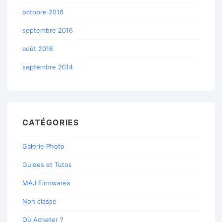
octobre 2016
septembre 2016
août 2016
septembre 2014
CATÉGORIES
Galerie Photo
Guides et Tutos
MAJ Firmwares
Non classé
Où Acheter ?