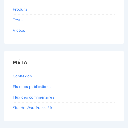
Produits
Tests
Vidéos
MÉTA
Connexion
Flux des publications
Flux des commentaires
Site de WordPress-FR