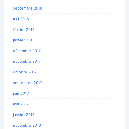
septembre 2018
mai 2018
février 2018
janvier 2018
décembre 2017
novembre 2017
octobre 2017
septembre 2017
juin 2017
mai 2017
janvier 2017
novembre 2016