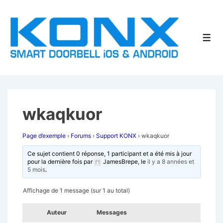
↓
passer
au
Men
contenu
principal
wkaqkuor
Page d’exemple
›
Forums
›
Support KONX
›
wkaqkuor
Ce sujet contient 0 réponse, 1 participant et a été mis à jour
pour la dernière fois par
JamesBrepe
, le
il y a 8 années et
5 mois
.
Affichage de 1 message (sur 1 au total)
Auteur
Messages