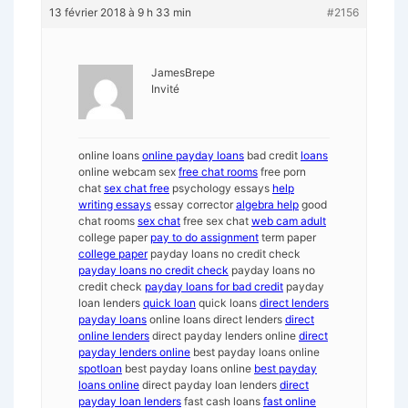
13 février 2018 à 9 h 33 min
#2156
JamesBrepe
Invité
online loans
online payday loans
bad credit
loans
online webcam sex
free chat rooms
free porn
chat
sex chat free
psychology essays
help
writing essays
essay corrector
algebra help
good
chat rooms
sex chat
free sex chat
web cam adult
college paper
pay to do assignment
term paper
college paper
payday loans no credit check
payday loans no credit check
payday loans no
credit check
payday loans for bad credit
payday
loan lenders
quick loan
quick loans
direct lenders
payday loans
online loans direct lenders
direct
online lenders
direct payday lenders online
direct
payday lenders online
best payday loans online
spotloan
best payday loans online
best payday
loans online
direct payday loan lenders
direct
payday loan lenders
fast cash loans
fast online